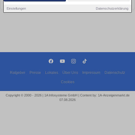
bald wieder vorbei!
Einstellungen
Datenschutzerklärung
Ratgeber
Presse
Lokales
Über Uns
Impressum
Datenschutz
Cookies
Copyright © 2000 - 2026 | 1A Infosysteme GmbH | Content by: 1A-Anzeigenmarkt.de
07.08.2026