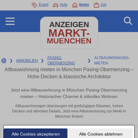
Event
Auto
Immo
Job
ANZEIGEN
MARKT-
MUENCHEN
PASING-
ALTBAUWOHNUNG-
❯
IMMOBILIEN
❯
❯
OBERMENZING
MIETEN
Altbauwohnung mieten in München Pasing-Obermenzing –
Hohe Decken & klassische Architektur
Jetzt eine Altbauwohnung in München Pasing-Obermenzing
mieten – Historischer Charme & stilvolles Wohnen
Altbauwohnungen überzeugen mit großzügigen Räumen, hohen
Decken und stilvollen Details. Jetzt eine Altbauwohnung zur Miete in
München finden!
Leider konnten wir derzeit keine passenden Objekte finden. Schauen Sie
Alle Cookies akzeptieren
Alle Cookies ablehnen
bald wieder vorbei!