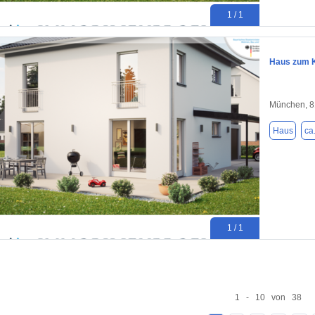
1 / 1
Haus zum K
München, 
Haus
ca
1 / 1
1 - 10 von 38