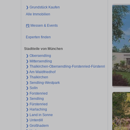
❯ Grundstück Kaufen
Alle Immobilien
Messen & Events
Experten finden
Stadtteile von München
❯ Obersendling
❯ Mittersendling
❯ Thalkirchen-Obersendling-Forstenried-Fürstenried-Solln
❯ Am Waldfriedhof
❯ Thalkirchen
❯ Sendling-Westpark
❯ Solln
❯ Forstenried
❯ Sendling
❯ Fürstenried
❯ Harlaching
❯ Land in Sonne
❯ Unterdill
❯ Großhadern