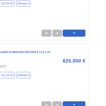
. 113,50 m²
Zimmer 4
★
➦
➜
aufen in München 825.000 € 113.1 m²
825.000 €
81477
. 113,10 m²
Zimmer 4
★
➦
➜