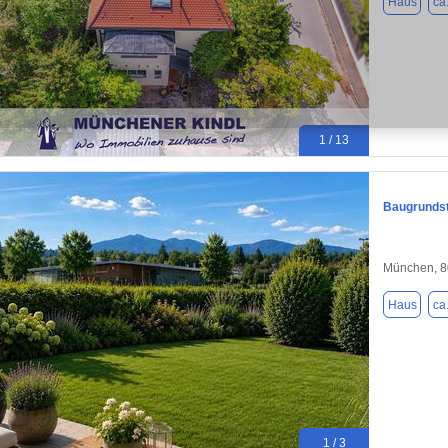
Haus
ca
1 / 13
Baugrundst
München, 
Haus
ca
1 / 3