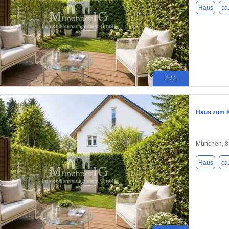
Haus
ca
1 / 1
Haus zum K
München, 
Haus
ca