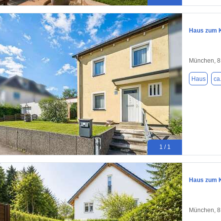
Haus zum K
München, 
Haus
ca
1 / 1
Haus zum K
München, 