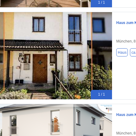
1 / 1
Haus zum K
München, 
Haus
ca
1 / 1
Haus zum K
München, 