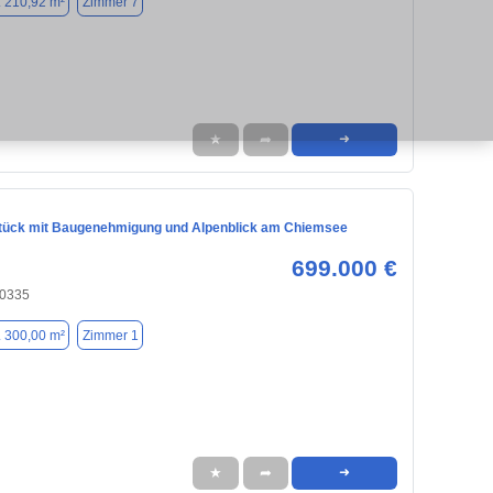
. 210,92 m²
Zimmer 7
★
➦
➜
ück mit Baugenehmigung und Alpenblick am Chiemsee
699.000 €
80335
. 300,00 m²
Zimmer 1
★
➦
➜