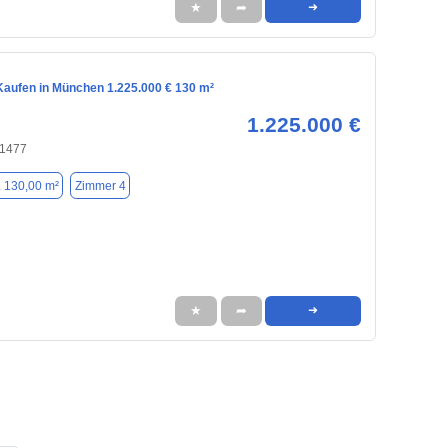
★
➦
➜
aufen in München 1.225.000 € 130 m²
1.225.000 €
81477
. 130,00 m²
Zimmer 4
★
➦
➜