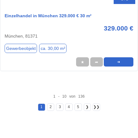
Einzelhandel in München 329.000 € 30 m²
329.000 €
München, 81371
Gewerbeobjekt
ca. 30,00 m²
★
➦
➜
1 - 10 von 136
1
2
3
4
5
❯
❯❯