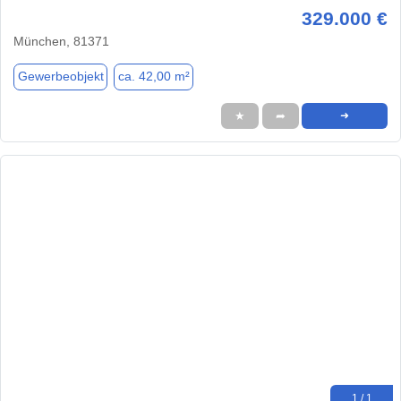
329.000 €
München, 81371
Gewerbeobjekt
ca. 42,00 m²
★
➦
➜
1 / 1