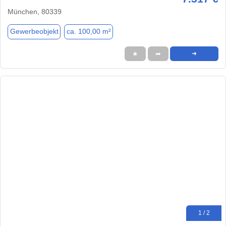
München, 80339
Gewerbeobjekt
ca. 100,00 m²
★
➦
➜
1 / 2