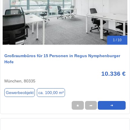
1 / 10
Großraumbüros für 15 Personen in Regus Nymphenburger
Hofe
10.336 €
München, 80335
Gewerbeobjekt
ca. 100,00 m²
★
➦
➜