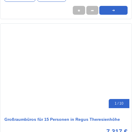
★
➦
➜
1 / 10
Großraumbüros für 15 Personen in Regus Theresienhöhe
7.317 €