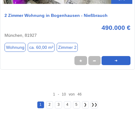
2 Zimmer Wohnung in Bogenhausen - Nießbrauch
490.000 €
München, 81927
Wohnung
ca. 60,00 m²
Zimmer 2
★
➦
➜
1 - 10 von 46
1
2
3
4
5
❯
❯❯