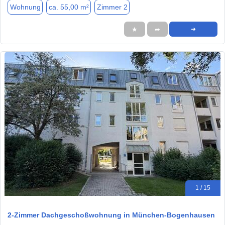
Wohnung
ca. 55,00 m²
Zimmer 2
★
➦
➜
1 / 15
2-Zimmer Dachgeschoßwohnung in München-Bogenhausen