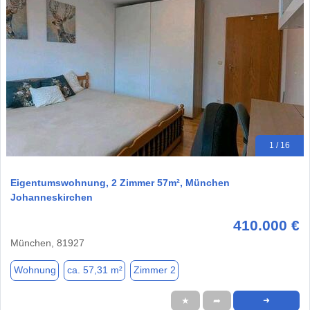
1 / 16
Eigentumswohnung, 2 Zimmer 57m², München
Johanneskirchen
410.000 €
München, 81927
Wohnung
ca. 57,31 m²
Zimmer 2
★
➦
➜