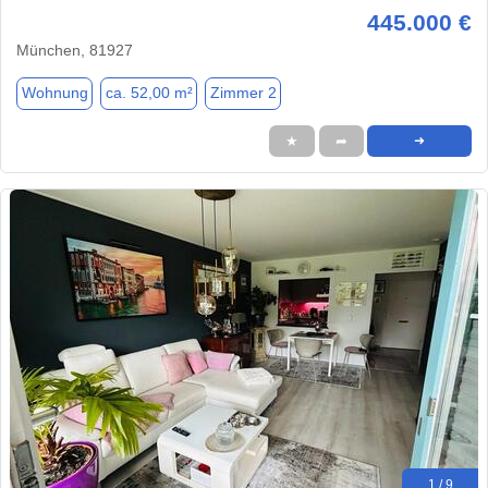
445.000 €
München, 81927
Wohnung
ca. 52,00 m²
Zimmer 2
★
➦
➜
1 / 9