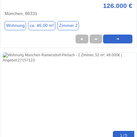
126.000 €
München, 80331
Wohnung
ca. 46,00 m²
Zimmer 2
★
➦
➜
1 / 5