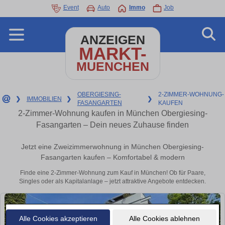
Event
Auto
Immo
Job
ANZEIGEN
MARKT-
MUENCHEN
OBERGIESING-
2-ZIMMER-WOHNUNG-
❯
IMMOBILIEN
❯
❯
FASANGARTEN
KAUFEN
2-Zimmer-Wohnung kaufen in München Obergiesing-
Fasangarten – Dein neues Zuhause finden
Jetzt eine Zweizimmerwohnung in München Obergiesing-
Fasangarten kaufen – Komfortabel & modern
Finde eine 2-Zimmer-Wohnung zum Kauf in München! Ob für Paare,
Singles oder als Kapitalanlage – jetzt attraktive Angebote entdecken.
Alle Cookies akzeptieren
Alle Cookies ablehnen