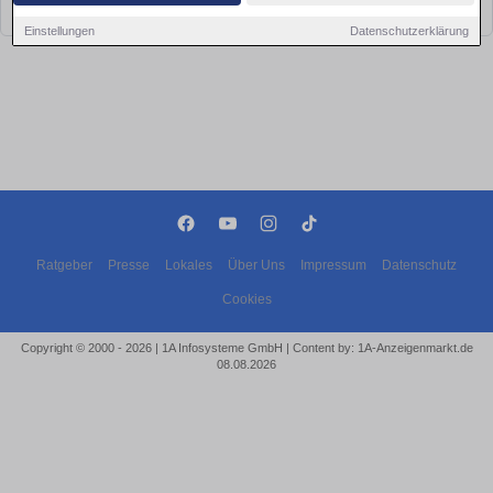
bald wieder vorbei!
Einstellungen
Datenschutzerklärung
Ratgeber
Presse
Lokales
Über Uns
Impressum
Datenschutz
Cookies
Copyright © 2000 - 2026 | 1A Infosysteme GmbH | Content by: 1A-Anzeigenmarkt.de
08.08.2026