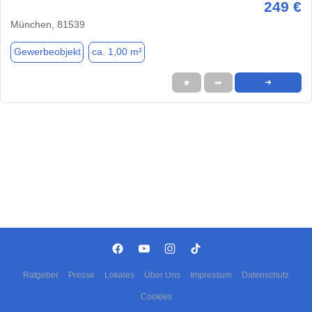
249 €
München, 81539
Gewerbeobjekt
ca. 1,00 m²
★
➦
➜
Ratgeber
Presse
Lokales
Über Uns
Impressum
Datenschutz
Cookies