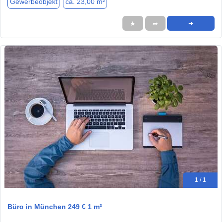
Gewerbeobjekt
ca. 23,00 m²
★
➦
➜
1 / 1
Büro in München 249 € 1 m²