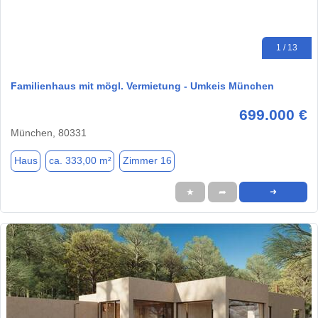
1 / 13
Familienhaus mit mögl. Vermietung - Umkeis München
699.000 €
München, 80331
Haus
ca. 333,00 m²
Zimmer 16
★
➦
➜