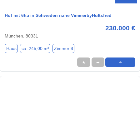
Hof mit 6ha in Schweden nahe VimmerbyHultsfred
230.000 €
München, 80331
Haus
ca. 245,00 m²
Zimmer 8
★
➦
➜