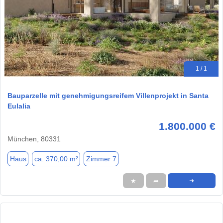
1 / 1
Bauparzelle mit genehmigungsreifem Villenprojekt in Santa
Eulalia
1.800.000 €
München, 80331
Haus
ca. 370,00 m²
Zimmer 7
★
➦
➜