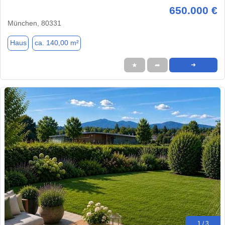
650.000 €
München, 80331
Haus
ca. 140,00 m²
★
➦
➜
1 / 3