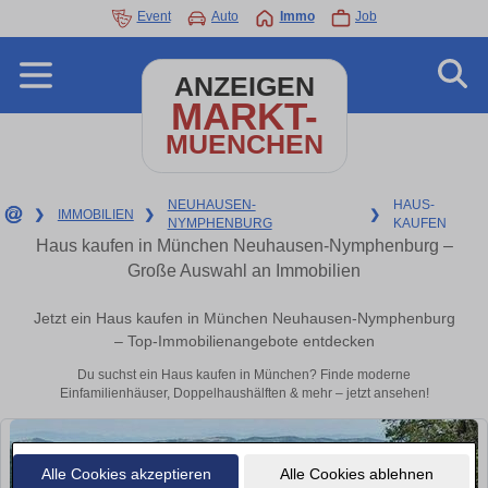
Event
Auto
Immo
Job
ANZEIGEN
MARKT-
MUENCHEN
NEUHAUSEN-
HAUS-
❯
IMMOBILIEN
❯
❯
NYMPHENBURG
KAUFEN
Haus kaufen in München Neuhausen-Nymphenburg –
Große Auswahl an Immobilien
Jetzt ein Haus kaufen in München Neuhausen-Nymphenburg
– Top-Immobilienangebote entdecken
Du suchst ein Haus kaufen in München? Finde moderne
Einfamilienhäuser, Doppelhaushälften & mehr – jetzt ansehen!
Alle Cookies akzeptieren
Alle Cookies ablehnen