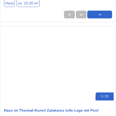
Haus
ca. 15,00 m²
★
➦
➜
1 / 20
Haus im Thermal-Kurort Zalakaros tolle Lage mit Pool