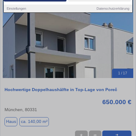
Einstellungen
Datenschutzerklärung
1 / 17
Hochwertige Doppelhaushälfte in Top-Lage von Poreč
650.000 €
München, 80331
Haus
ca. 140,00 m²
★
➦
➜