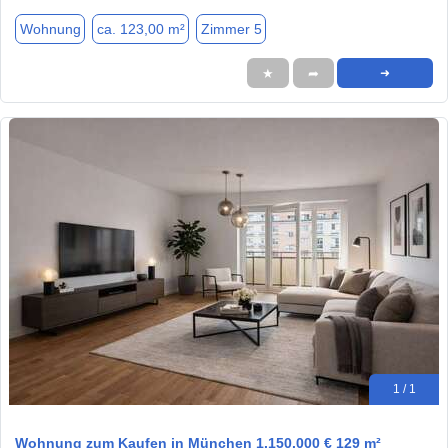
Wohnung
ca. 123,00 m²
Zimmer 5
★
➦
➜
1 / 1
Wohnung zum Kaufen in München 1.150.000 € 129 m²