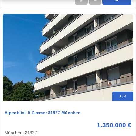
★
➦
➜
1 / 4
Alpenblick 5 Zimmer 81927 München
1.350.000 €
München, 81927