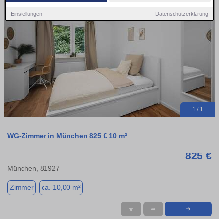
Einstellungen
Datenschutzerklärung
1 / 1
WG-Zimmer in München 825 € 10 m²
825 €
München, 81927
Zimmer
ca. 10,00 m²
★
➦
➜