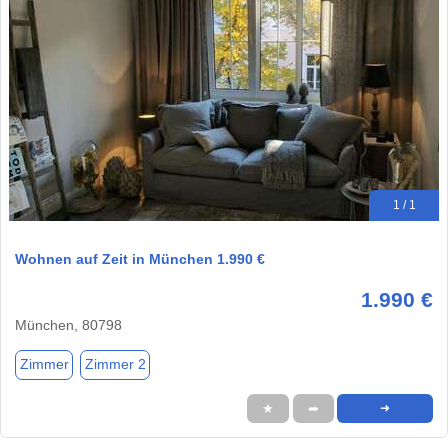
1 / 1
Wohnen auf Zeit in München 1.990 €
1.990 €
München, 80798
Zimmer
Zimmer 2
★
➦
➜