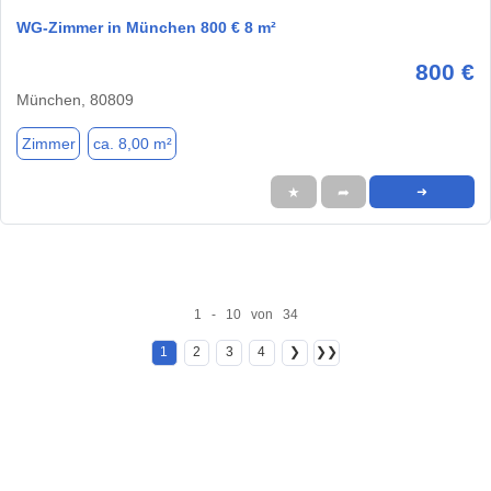
WG-Zimmer in München 800 € 8 m²
800 €
München, 80809
Zimmer
ca. 8,00 m²
★
➦
➜
1 - 10 von 34
1
2
3
4
❯
❯❯