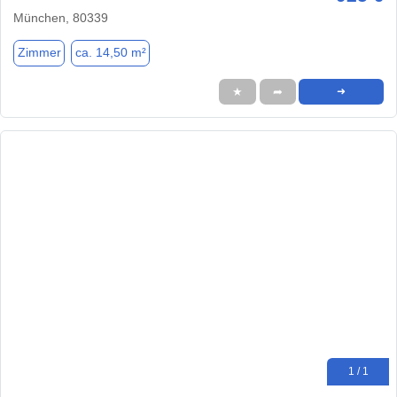
München, 80339
Zimmer
ca. 14,50 m²
★
➦
➜
1 / 1