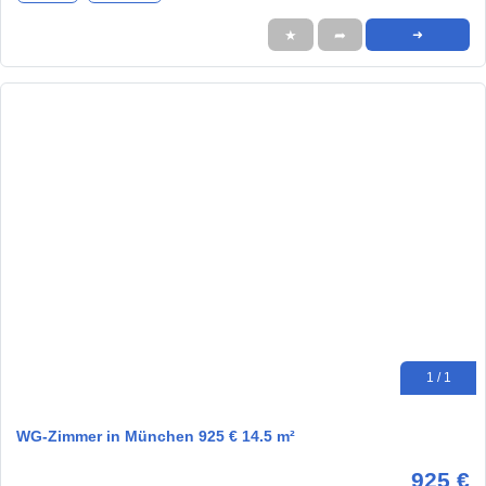
★
➦
➜
1 / 1
WG-Zimmer in München 925 € 14.5 m²
925 €