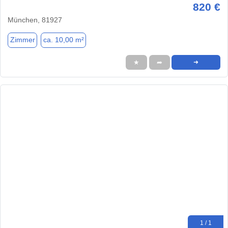
820 €
München, 81927
Zimmer
ca. 10,00 m²
★
➦
➜
1 / 1