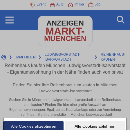
Event
Auto
Immo
Job
ANZEIGEN
MARKT-
MUENCHEN
LUDWIGSVORSTADT-
REIHENHAUS-
❯
IMMOBILIEN
❯
❯
ISARVORSTADT
KAUFEN
Reihenhaus kaufen München Ludwigsvorstadt-Isarvorstadt
- Eigentumswohnung in der Nähe finden auch von privat
Finden Sie hier Ihre Reihenhaus zum kaufen in München
Ludwigsvorstadt-Isarvorstadt
Suchen Sie in München Ludwigsvorstadt-Isarvorstadt eine Reihenhaus
zum kaufen? Finden Sie hier eine große Auswahl an
Eigentumswohnungen. Egal, ob als Kapitalanlage oder zur Vermietung
– hier finden Sie Ihre Immobilie in München Ludwigsvorstadt-
Isarvorstadt oder in der Nähe.
Alle Cookies akzeptieren
Alle Cookies ablehnen