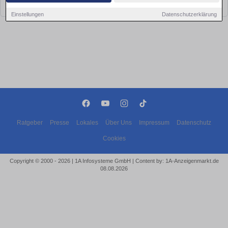
bald wieder vorbei!
Einstellungen
Datenschutzerklärung
Ratgeber
Presse
Lokales
Über Uns
Impressum
Datenschutz
Cookies
Copyright © 2000 - 2026 | 1A Infosysteme GmbH | Content by: 1A-Anzeigenmarkt.de
08.08.2026