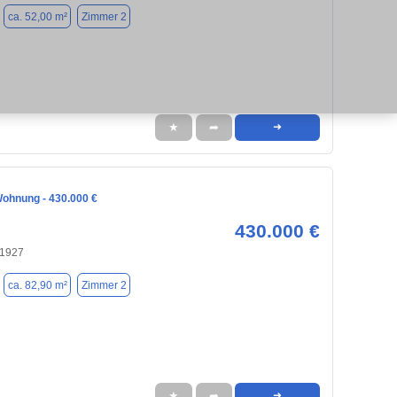
ca. 52,00 m²
Zimmer 2
★
➦
➜
 Zimmer Wohnung - 430.000 €
430.000 €
81927
ca. 82,90 m²
Zimmer 2
★
➦
➜