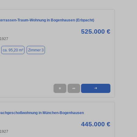
terrassen-Traum-Wohnung in Bogenhausen (Erbpacht)
525.000 €
81927
ca. 95,20 m²
Zimmer 3
★
➦
➜
Dachgeschoßwohnung in München-Bogenhausen
445.000 €
81927