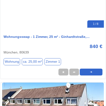
1 / 8
Wohnungsswap - 1 Zimmer, 25 m² - Ginhardtstraße,…
840 €
München, 80639
Wohnung
ca. 25,00 m²
Zimmer 1
★
➦
➜