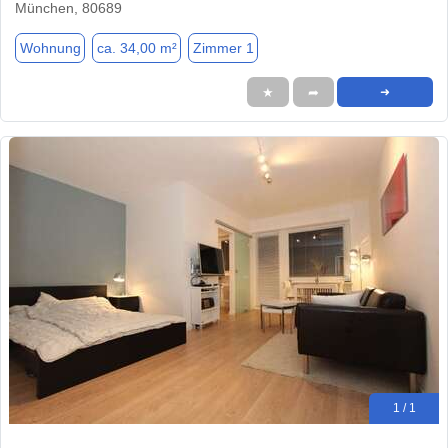
München, 80689
Wohnung
ca. 34,00 m²
Zimmer 1
★
➦
➜
1 / 1