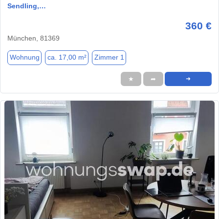
Sendling,…
360 €
München, 81369
Wohnung
ca. 17,00 m²
Zimmer 1
★
➦
➜