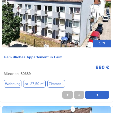
1 / 3
Gemütliches Appartement in Laim
990 €
München, 80689
Wohnung
ca. 27,50 m²
Zimmer 1
★
➦
➜