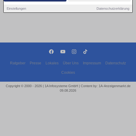
Einstellungen
Datenschutzerklärung
Ratgeber
Presse
Lokales
Über Uns
Impressum
Datenschutz
Cookies
Copyright © 2000 - 2026 | 1A Infosysteme GmbH | Content by: 1A-Anzeigenmarkt.de
09.08.2026