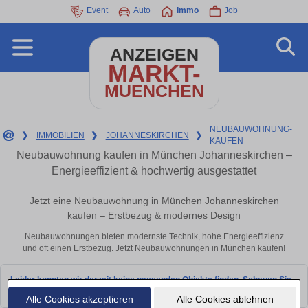
Event
Auto
Immo
Job
ANZEIGEN
MARKT-
MUENCHEN
NEUBAUWOHNUNG-
❯
IMMOBILIEN
❯
JOHANNESKIRCHEN
❯
KAUFEN
Neubauwohnung kaufen in München Johanneskirchen –
Energieeffizient & hochwertig ausgestattet
Jetzt eine Neubauwohnung in München Johanneskirchen
kaufen – Erstbezug & modernes Design
Neubauwohnungen bieten modernste Technik, hohe Energieeffizienz
und oft einen Erstbezug. Jetzt Neubauwohnungen in München kaufen!
Leider konnten wir derzeit keine passenden Objekte finden. Schauen Sie
bald wieder vorbei!
Alle Cookies akzeptieren
Alle Cookies ablehnen