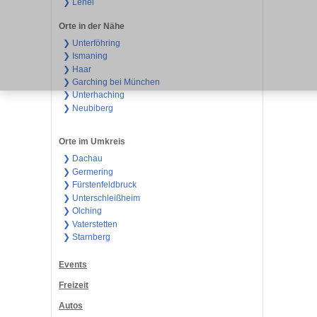
❯ Lehel
Orte in der Nähe
❯ Unterföhring
❯ Ismaning
❯ Haar
❯ Garching bei München
❯ Unterhaching
❯ Neubiberg
Orte im Umkreis
❯ Dachau
❯ Germering
❯ Fürstenfeldbruck
❯ Unterschleißheim
❯ Olching
❯ Vaterstetten
❯ Starnberg
Events
Freizeit
Autos