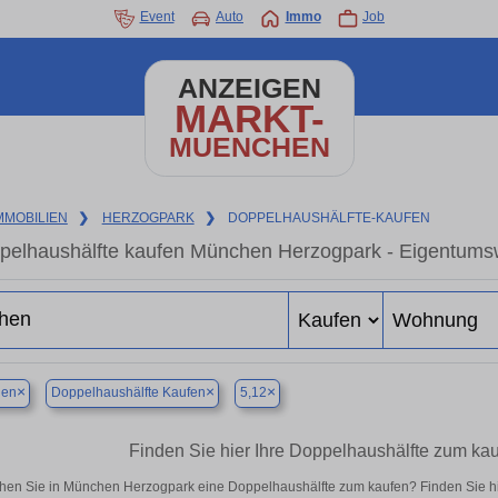
Event
Auto
Immo
Job
ANZEIGEN
MARKT-
MUENCHEN
MMOBILIEN
❯
HERZOGPARK
❯
DOPPELHAUSHÄLFTE-KAUFEN
pelhaushälfte kaufen München Herzogpark - Eigentumsw
×
×
×
en
Doppelhaushälfte Kaufen
5,12
Finden Sie hier Ihre Doppelhaushälfte zum k
hen Sie in München Herzogpark eine Doppelhaushälfte zum kaufen? Finden Sie h