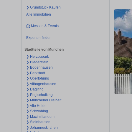
❯ Grundstück Kaufen
Alle Immobilien
Messen & Events
Experten finden
Stadtteile von München
❯ Herzogpark
❯ Biederstein
❯ Bogenhausen
❯ Parkstadt
❯ Oberföhring
❯ Altbogenhausen
❯ Daglfing
❯ Englschalking
❯ Münchener Freiheit
❯ Alte Heide
❯ Schwabing
❯ Maximilianeum
❯ Steinhausen
❯ Johanneskirchen