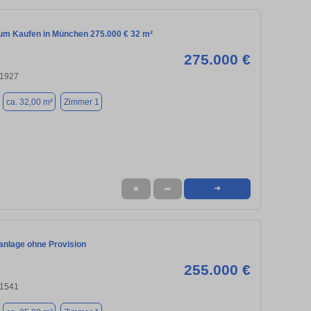
m Kaufen in München 275.000 € 32 m²
275.000 €
81927
ca. 32,00 m²
Zimmer 1
★
➦
➜
anlage ohne Provision
255.000 €
81541