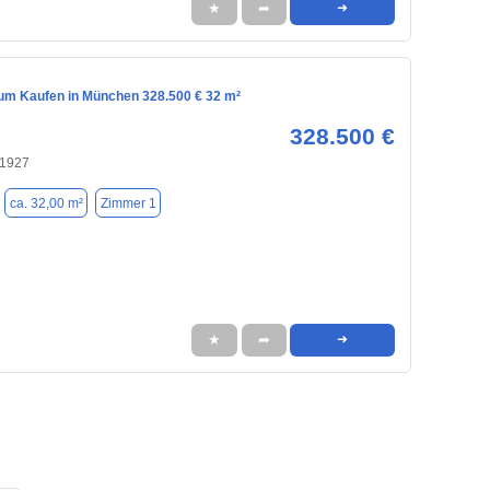
★
➦
➜
m Kaufen in München 328.500 € 32 m²
328.500 €
81927
ca. 32,00 m²
Zimmer 1
★
➦
➜