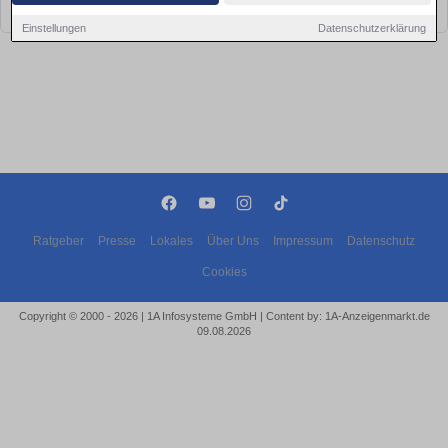
bald wieder vorbei!
Einstellungen
Datenschutzerklärung
Ratgeber
Presse
Lokales
Über Uns
Impressum
Datenschutz
Cookies
Copyright © 2000 - 2026 | 1A Infosysteme GmbH | Content by: 1A-Anzeigenmarkt.de
09.08.2026