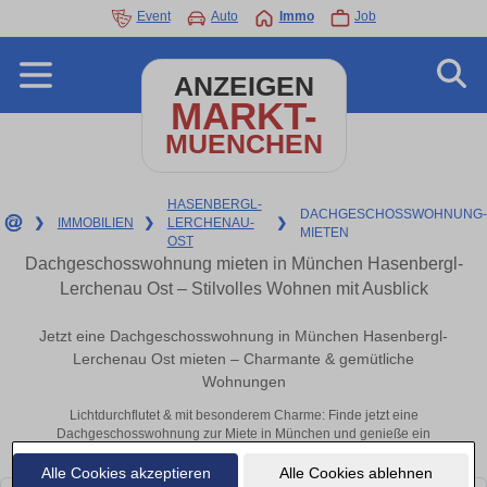
Event
Auto
Immo
Job
ANZEIGEN
MARKT-
MUENCHEN
HASENBERGL-
DACHGESCHOSSWOHNUNG-
❯
IMMOBILIEN
❯
LERCHENAU-
❯
MIETEN
OST
Dachgeschosswohnung mieten in München Hasenbergl-
Lerchenau Ost – Stilvolles Wohnen mit Ausblick
Jetzt eine Dachgeschosswohnung in München Hasenbergl-
Lerchenau Ost mieten – Charmante & gemütliche
Wohnungen
Lichtdurchflutet & mit besonderem Charme: Finde jetzt eine
Dachgeschosswohnung zur Miete in München und genieße ein
einzigartiges Wohngefühl.
Alle Cookies akzeptieren
Alle Cookies ablehnen