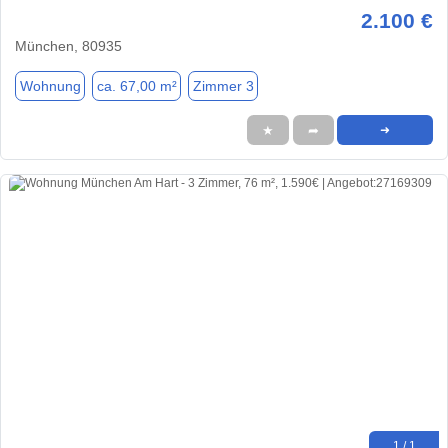
2.100 €
München, 80935
Wohnung
ca. 67,00 m²
Zimmer 3
★
➦
➜
1 / 1