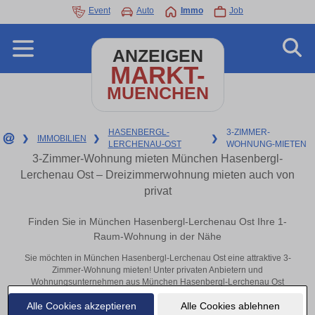
Event
Auto
Immo
Job
ANZEIGEN
MARKT-
MUENCHEN
HASENBERGL-
3-ZIMMER-
❯
IMMOBILIEN
❯
❯
LERCHENAU-OST
WOHNUNG-MIETEN
3-Zimmer-Wohnung mieten München Hasenbergl-
Lerchenau Ost – Dreizimmerwohnung mieten auch von
privat
Finden Sie in München Hasenbergl-Lerchenau Ost Ihre 1-
Raum-Wohnung in der Nähe
Sie möchten in München Hasenbergl-Lerchenau Ost eine attraktive 3-
Zimmer-Wohnung mieten! Unter privaten Anbietern und
Wohnungsunternehmen aus München Hasenbergl-Lerchenau Ost
finden Sie Ihre Dreizimmerwohnung. Mit ein paar Klicks zu Ihrer 3-
Alle Cookies akzeptieren
Alle Cookies ablehnen
Raum-Wohnung in der Nähe.