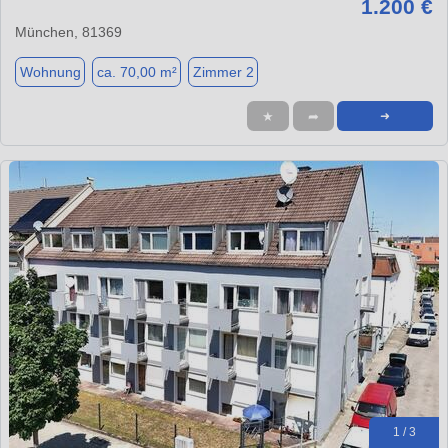
1.200 €
München, 81369
Wohnung
ca. 70,00 m²
Zimmer 2
★
➦
➜
1 / 3