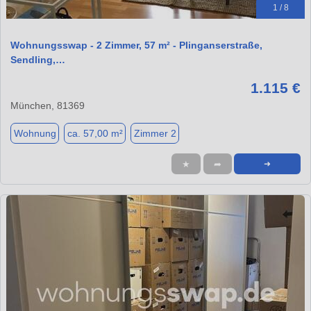
1 / 8
Wohnungsswap - 2 Zimmer, 57 m² - Plinganserstraße,
Sendling,…
1.115 €
München, 81369
Wohnung
ca. 57,00 m²
Zimmer 2
★
➦
➜