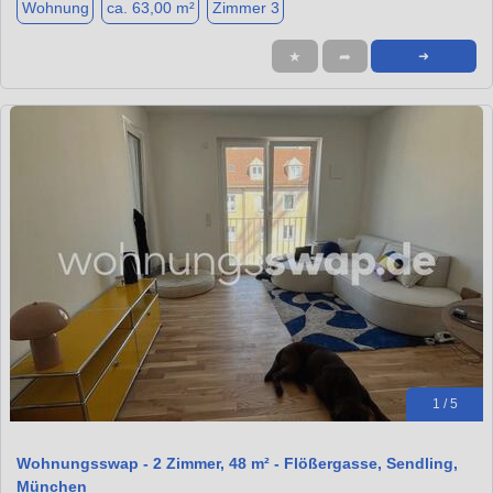
Wohnung
ca. 63,00 m²
Zimmer 3
★
➦
➜
1 / 5
Wohnungsswap - 2 Zimmer, 48 m² - Flößergasse, Sendling,
München