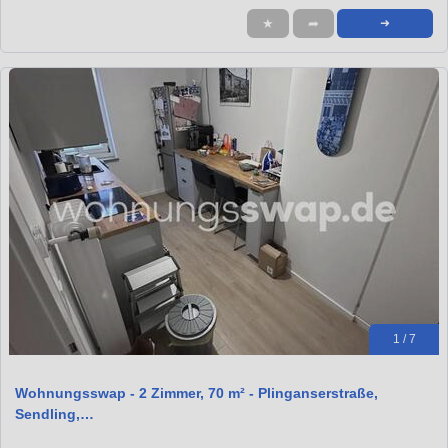
★
➦
➜
1 / 7
Wohnungsswap - 2 Zimmer, 70 m² - Plinganserstraße,
Sendling,…