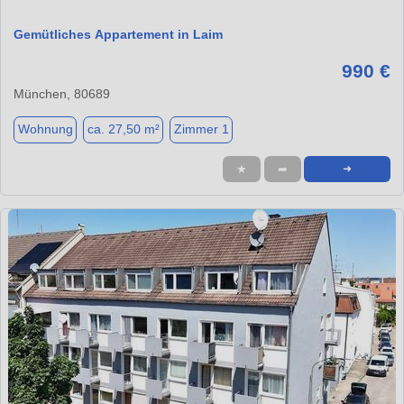
Gemütliches Appartement in Laim
990 €
München, 80689
Wohnung
ca. 27,50 m²
Zimmer 1
★
➦
➜