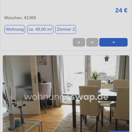
24 €
München, 81369
Wohnung
ca. 48,00 m²
Zimmer 2
★
➦
➜