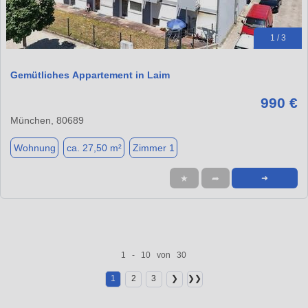
1 / 3
Gemütliches Appartement in Laim
990 €
München, 80689
Wohnung
ca. 27,50 m²
Zimmer 1
★
➦
➜
1 - 10 von 30
1
2
3
❯
❯❯