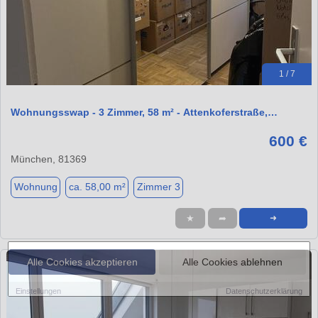
1 / 7
Wohnungsswap - 3 Zimmer, 58 m² - Attenkoferstraße,…
600 €
München, 81369
Wohnung
ca. 58,00 m²
Zimmer 3
★
➦
➜
Alle Cookies akzeptieren
Alle Cookies ablehnen
Einstellungen
Datenschutzerklärung