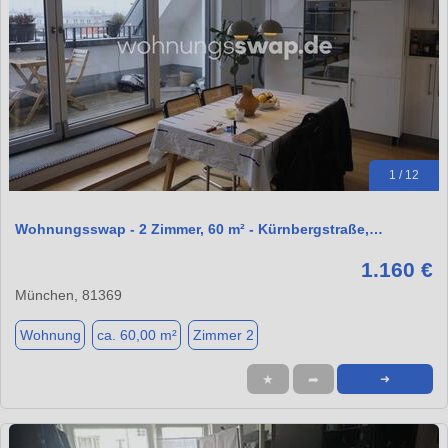
1 / 12
Wohnungsswap - 2 Zimmer, 60 m² - Kürnbergstraße,…
1.160 €
München, 81369
Wohnung
ca. 60,00 m²
Zimmer 2
★
➦
➜