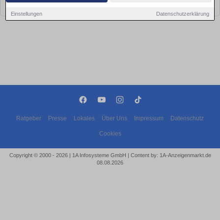
bald wieder vorbei!
Einstellungen
Datenschutzerklärung
Ratgeber
Presse
Lokales
Über Uns
Impressum
Datenschutz
Cookies
Copyright © 2000 - 2026 | 1A Infosysteme GmbH | Content by: 1A-Anzeigenmarkt.de
08.08.2026