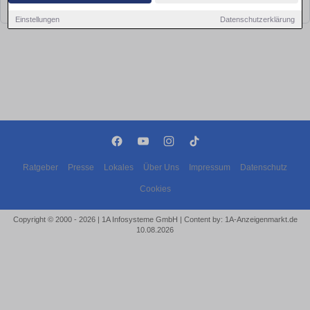
bald wieder vorbei!
Einstellungen
Datenschutzerklärung
Ratgeber
Presse
Lokales
Über Uns
Impressum
Datenschutz
Cookies
Copyright © 2000 - 2026 | 1A Infosysteme GmbH | Content by: 1A-Anzeigenmarkt.de
10.08.2026