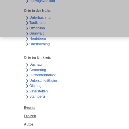
❯ Ludwigsvorstadt
Orte in der Nähe
❯ Unterhaching
❯ Taufkirchen
❯ Ottobrunn
❯ Grünwald
❯ Neubiberg
❯ Oberhaching
Orte im Umkreis
❯ Dachau
❯ Germering
❯ Fürstenfeldbruck
❯ Unterschleißheim
❯ Olching
❯ Vaterstetten
❯ Starnberg
Events
Freizeit
Autos