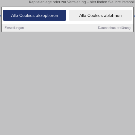
Kapitalanlage oder zur Vermietung – hier finden Sie Ihre Immobi
Alle Cookies akzeptieren
Alle Cookies ablehnen
onnten wir derzeit keine passenden Objekte finden. Schauen Sie bald wieder vo
Einstellungen
Datenschutzerklärung