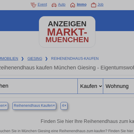
Event
Auto
Immo
Job
ANZEIGEN
MARKT-
MUENCHEN
MMOBILIEN
❯
GIESING
❯
REIHENENDHAUS-KAUFEN
eihenendhaus kaufen München Giesing - Eigentumswohn
×
×
×
en
Reihenendhaus Kaufen
4
Finden Sie hier Ihre Reihenendhaus zum k
uchen Sie in München Giesing eine Reihenendhaus zum kaufen? Finden Sie hier