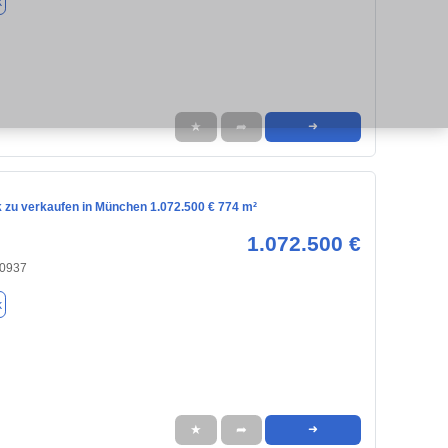
k
★
➦
➜
 zu verkaufen in München 1.072.500 € 774 m²
1.072.500 €
80937
k
★
➦
➜