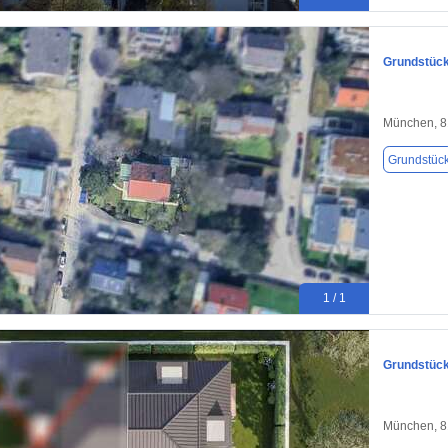
Grundstück
München, 
Grundstüc
1 / 1
Grundstück
München, 