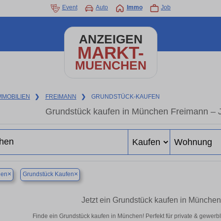
Event
Auto
Immo
Job
ANZEIGEN
MARKT-
MUENCHEN
MMOBILIEN
❯
FREIMANN
❯
GRUNDSTÜCK-KAUFEN
Grundstück kaufen in München Freimann – Je
×
×
en
Grundstück Kaufen
Jetzt ein Grundstück kaufen in Münche
Finde ein Grundstück kaufen in München! Perfekt für private & gewerb