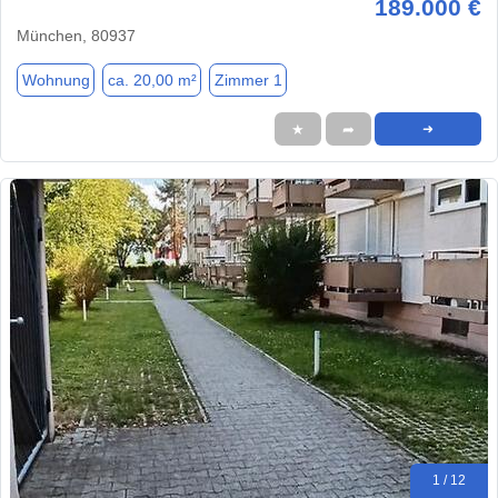
189.000 €
München, 80937
Wohnung
ca. 20,00 m²
Zimmer 1
★
➦
➜
1 / 12