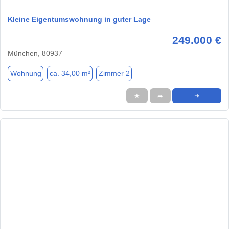
Kleine Eigentumswohnung in guter Lage
249.000 €
München, 80937
Wohnung
ca. 34,00 m²
Zimmer 2
★
➦
➜