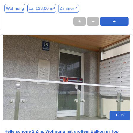
Wohnung
ca. 133,00 m²
Zimmer 4
★
➦
➜
1 / 19
Helle schöne 2 Zim. Wohnung mit großem Balkon in Top