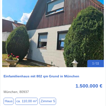
1 / 11
Einfamilienhaus mit 802 qm Grund in München
1.500.000 €
München, 80937
Haus
ca. 110,00 m²
Zimmer 5