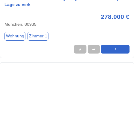
Lage zu verk
278.000 €
München, 80935
Wohnung
Zimmer 1
★
➦
➜