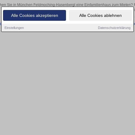
hen Sie in München Feldmoching-Hasenbergl eine Einfamilienhaus zum Mieten? 
Egal, ob als Kapitalanlage oder zur Vermietung – hier finden Sie Ihre Immobil
Alle Cookies akzeptieren
Alle Cookies ablehnen
onnten wir derzeit keine passenden Objekte finden. Schauen Sie bald wieder vo
Einstellungen
Datenschutzerklärung