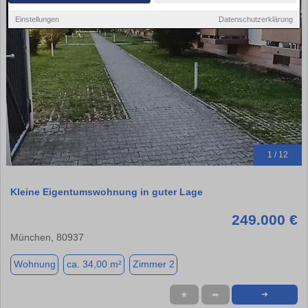
Einstellungen
Datenschutzerklärung
1 / 12
Kleine Eigentumswohnung in guter Lage
249.000 €
München, 80937
Wohnung
ca. 34,00 m²
Zimmer 2
★
➦
➜