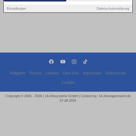
bald wieder vorbei!
Einstellungen
Datenschutzerklärung
Ratgeber
Presse
Lokales
Über Uns
Impressum
Datenschutz
Cookies
Copyright © 2000 - 2026 | 1A Infosysteme GmbH | Content by: 1A-Anzeigenmarkt.de
07.08.2026