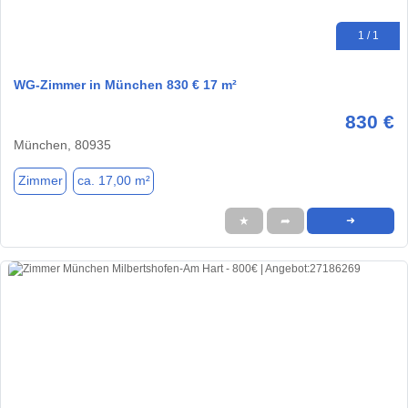
1 / 1
WG-Zimmer in München 830 € 17 m²
830 €
München, 80935
Zimmer
ca. 17,00 m²
★
➦
➜