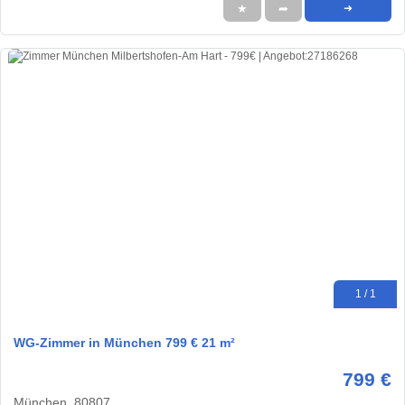
★
➦
➜
1 / 1
WG-Zimmer in München 799 € 21 m²
799 €
München, 80807