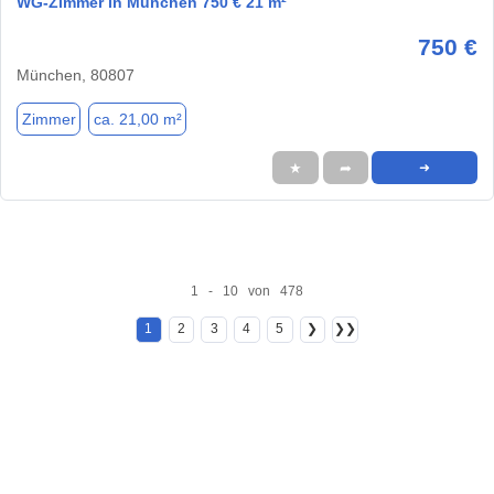
WG-Zimmer in München 750 € 21 m²
750 €
München, 80807
Zimmer
ca. 21,00 m²
★
➦
➜
1 - 10 von 478
1
2
3
4
5
❯
❯❯