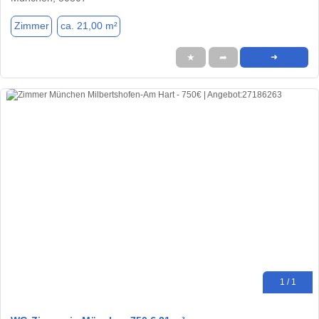
Zimmer
ca. 21,00 m²
★
➦
➜
1 / 1