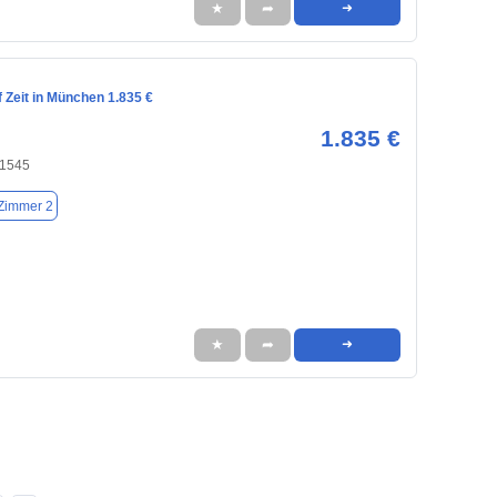
★
➦
➜
 Zeit in München 1.835 €
1.835 €
81545
Zimmer 2
★
➦
➜