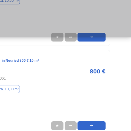
ca. 10,50 m²
★
➦
➜
in Neuried 800 € 10 m²
800 €
2061
ca. 10,00 m²
★
➦
➜