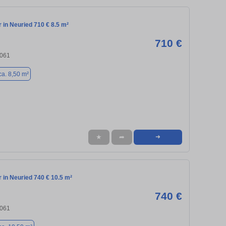
in Neuried 710 € 8.5 m²
710 €
2061
ca. 8,50 m²
★
➦
➜
in Neuried 740 € 10.5 m²
740 €
2061