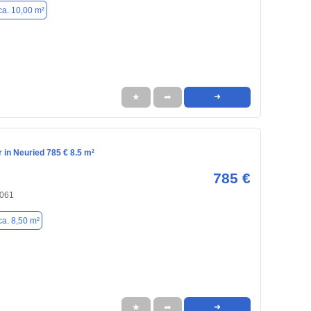
ca. 10,00 m²
★
➦
➜
in Neuried 785 € 8.5 m²
785 €
2061
ca. 8,50 m²
★
➦
➜