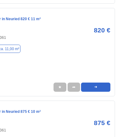
in Neuried 820 € 11 m²
820 €
2061
ca. 11,00 m²
★
➦
➜
in Neuried 875 € 10 m²
875 €
2061