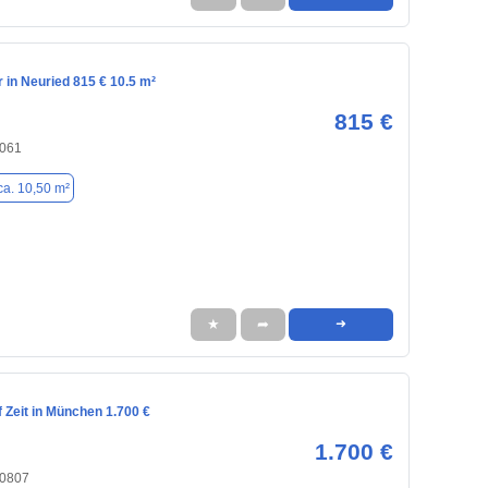
in Neuried 815 € 10.5 m²
815 €
2061
ca. 10,50 m²
★
➦
➜
 Zeit in München 1.700 €
1.700 €
80807