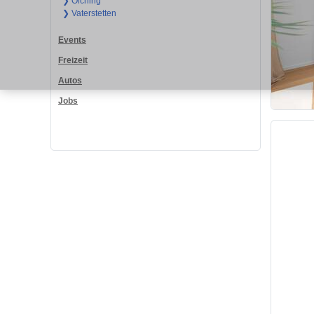
❯ Olching
❯ Vaterstetten
Events
Freizeit
Autos
Jobs