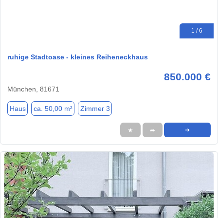
1 / 6
ruhige Stadtoase - kleines Reiheneckhaus
850.000 €
München, 81671
Haus
ca. 50,00 m²
Zimmer 3
★
➦
➜