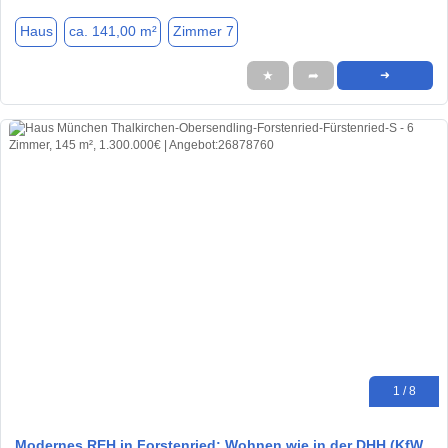
Haus
ca. 141,00 m²
Zimmer 7
★
➦
➜
1 / 8
Modernes REH in Forstenried: Wohnen wie in der DHH (KfW