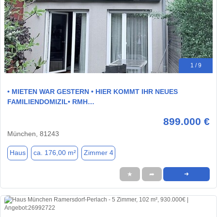
1 / 9
• MIETEN WAR GESTERN • HIER KOMMT IHR NEUES
FAMILIENDOMIZIL• RMH…
899.000 €
München, 81243
Haus
ca. 176,00 m²
Zimmer 4
★
➦
➜