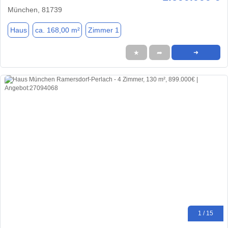
München, 81739
Haus
ca. 168,00 m²
Zimmer 1
★
➦
➜
1 / 15