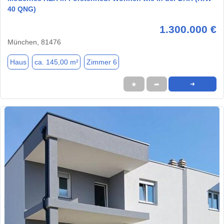
40 QNG)
1.300.000 €
München, 81476
Haus
ca. 145,00 m²
Zimmer 6
★
➦
➜