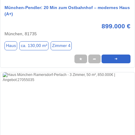
München-Pendler: 20 Min zum Ostbahnhof – modernes Haus
(A+)
899.000 €
München, 81735
Haus
ca. 130,00 m²
Zimmer 4
★
➦
➜