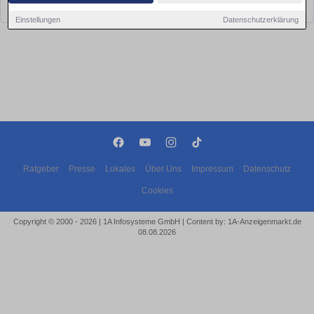
bald wieder vorbei!
Einstellungen
Datenschutzerklärung
Ratgeber
Presse
Lokales
Über Uns
Impressum
Datenschutz
Cookies
Copyright © 2000 - 2026 | 1A Infosysteme GmbH | Content by: 1A-Anzeigenmarkt.de
08.08.2026