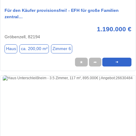
Für den Käufer provisionsfrei! - EFH für große Familien
zentral…
1.190.000 €
Gröbenzell, 82194
Haus
ca. 200,00 m²
Zimmer 6
★
➦
➜