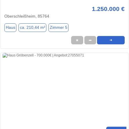
1.250.000 €
Oberschleißheim, 85764
Haus
ca. 210,44 m²
Zimmer 5
★
➦
➜