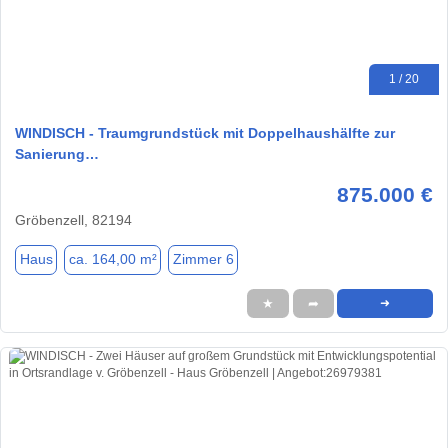
1 / 20
WINDISCH - Traumgrundstück mit Doppelhaushälfte zur
Sanierung…
875.000 €
Gröbenzell, 82194
Haus
ca. 164,00 m²
Zimmer 6
★
➦
➜