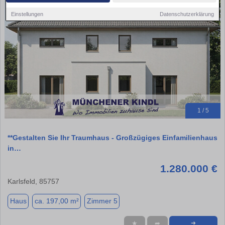
Einstellungen
Datenschutzerklärung
1 / 5
**Gestalten Sie Ihr Traumhaus - Großzügiges Einfamilienhaus
in…
1.280.000 €
Karlsfeld, 85757
Haus
ca. 197,00 m²
Zimmer 5
★
➦
➜