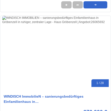
★
➦
➜
1 / 28
WINDISCH ImmobilieN – sanierungsbedürftiges
Einfamilienhaus in…