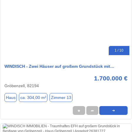
1 / 10
WINDISCH - Zwei Häuser auf großem Grundstück mit…
1.700.000 €
Gröbenzell, 82194
Haus
ca. 304,00 m²
Zimmer 13
★
➦
➜