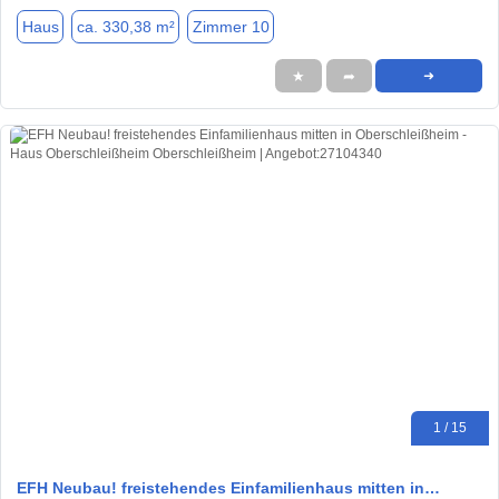
Haus
ca. 330,38 m²
Zimmer 10
★
➦
➜
1 / 15
EFH Neubau! freistehendes Einfamilienhaus mitten in…