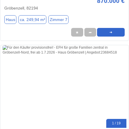
870.000 €
Gröbenzell, 82194
Haus
ca. 249,94 m²
Zimmer 7
★
➦
➜
1 / 19