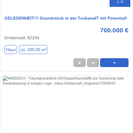
1 / 5
GELEGENHEIT!!! Grundstück in der ToskanaIT mit Potential!
700.000 €
Gröbenzell, 82194
Haus
ca. 200,00 m²
★
➦
➜