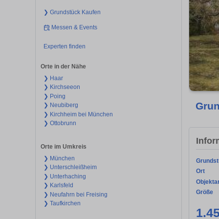
❯ Grundstück Kaufen
Messen & Events
Experten finden
Orte in der Nähe
❯ Haar
❯ Kirchseeon
❯ Poing
Grun
❯ Neubiberg
❯ Kirchheim bei München
❯ Ottobrunn
Infor
Orte im Umkreis
❯ München
Grundst
❯ Unterschleißheim
Ort
❯ Unterhaching
Objekta
❯ Karlsfeld
Größe
❯ Neufahrn bei Freising
❯ Taufkirchen
1.4