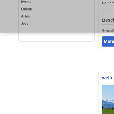
Events
Kaufpre
Freizeit
Autos
Besc
Jobs
Grundstü
Mehr
weite